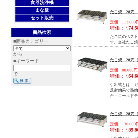
食器洗浄機
まな板
たこ焼 28穴 
セット販売
定価 113,000
特価： \
74,5
商品検索
たこ焼のベスト
■商品カテゴリー
す。当社たこ焼
から
たこ焼 28穴（
■キーワード
定価 98,000円
で
特価： \
64,6
引出式とは、ガ
反射効果で熱効
台・コールドテ
たこ焼 28穴（
定価 130,000
特価： \
85,8