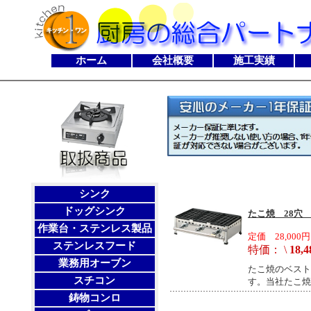
ホーム
会社概要
施工実績
シンク
ドッグシンク
たこ焼 28穴 
作業台・ステンレス製品
定価 28,000円
ステンレスフード
特価： \
18,4
業務用オーブン
たこ焼のベスト
スチコン
す。当社たこ焼
鋳物コンロ