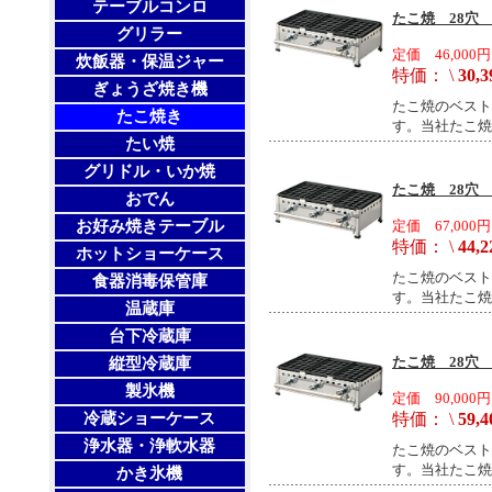
テーブルコンロ
たこ焼 28穴 
グリラー
定価 46,000円
炊飯器・保温ジャー
特価： \
30,3
ぎょうざ焼き機
たこ焼のベスト
たこ焼き
す。当社たこ焼
たい焼
グリドル・いか焼
たこ焼 28穴 
おでん
お好み焼きテーブル
定価 67,000円
特価： \
44,2
ホットショーケース
たこ焼のベスト
食器消毒保管庫
す。当社たこ焼
温蔵庫
台下冷蔵庫
たこ焼 28穴 
縦型冷蔵庫
製氷機
定価 90,000円
特価： \
59,4
冷蔵ショーケース
浄水器・浄軟水器
たこ焼のベスト
す。当社たこ焼
かき氷機