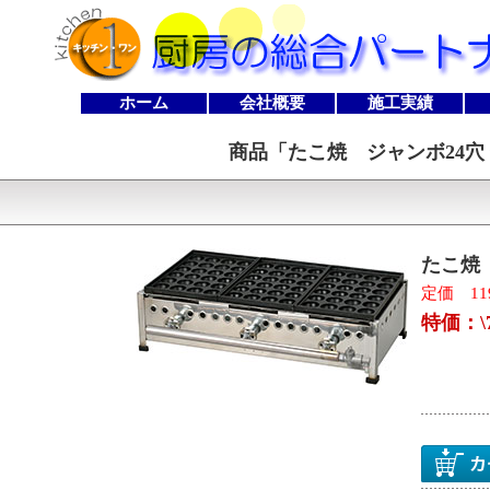
ホーム
会社概要
施工実績
商品「
たこ焼 ジャンボ24穴 鉄
たこ焼 
定価 119
特価：\7