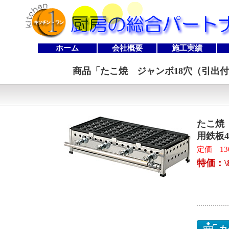
ホーム
会社概要
施工実績
商品「
たこ焼 ジャンボ18穴（引出付）
たこ焼 
用鉄板
定価 130
特価：\8