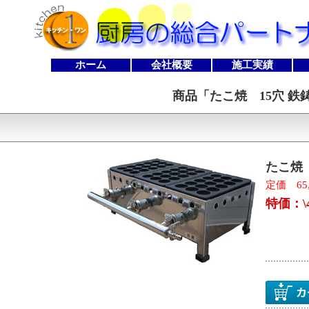
ホーム
会社概要
施工実績
商品「
たこ焼 15穴 鉄鋳
たこ焼 
定価 65,
特価：\4