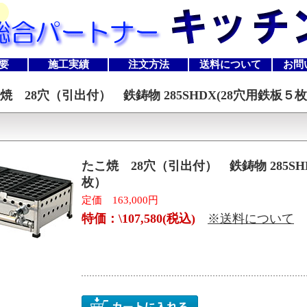
要
施工実績
注文方法
送料について
お問
焼 28穴（引出付） 鉄鋳物 285SHDX(28穴用鉄板５
たこ焼 28穴（引出付） 鉄鋳物 285SH
枚）
定価 163,000円
特価：\107,580(税込)
※送料について