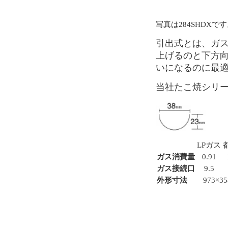
写真は284SHDXで
引出式とは、ガ
上げるのと下方
いになるのに最
当社たこ焼シリ
LPガス
ガス消費量
0.91
ガス接続口
9.5
外形寸法
973×35