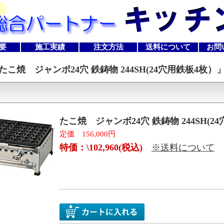
要
施工実績
注文方法
送料について
お問
たこ焼 ジャンボ24穴 鉄鋳物 244SH(24穴用鉄板4枚）
たこ焼 ジャンボ24穴 鉄鋳物 244SH(2
定価 156,000円
特価：\102,960(税込)
※送料について