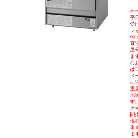
オ
平
受
フ
伺
直
屋
ま
な
は
メ
に
重
地
す
屋
間
現
重
ま