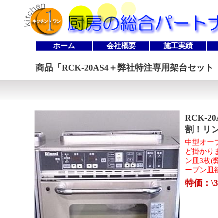
ホーム
会社概要
施工実績
商品「
RCK-20AS4＋弊社特注専用架台セ
RCK-
割！リ
中型オーブ
ど掛かり
ン皿3枚(
ーブン皿
特価：\3