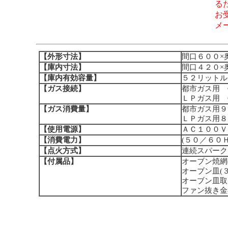
る
お
メ
【外形寸法】
間口６００×
【庫内寸法】
間口４２０×
【庫内有効容量】
５２リットル
【ガス接続】
都市ガス用 
ＬＰガス用 
【ガス消費量】
都市ガス用９
ＬＰガス用８
【使用電源】
ＡＣ１００Ｖ
【消費電力】
(５０／６０Ｈ
【点火方式】
連続スパーク
【付属品】
オーブン焼網(
オーブン皿(３
オーブン皿取
ファン抜き金