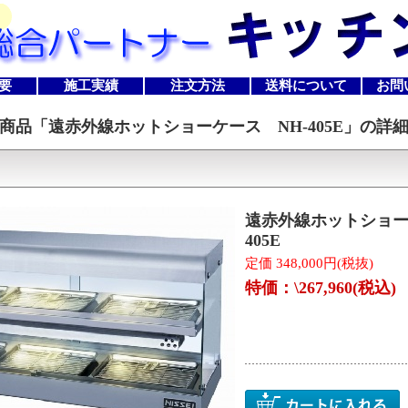
要
施工実績
注文方法
送料について
お問
商品「
遠赤外線ホットショーケース NH-405E
」の詳
遠赤外線ホットショー
405E
定価 348,000円(税抜)
特価：\267,960(税込