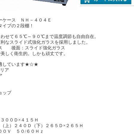
ーケース ＮＨ－４０４Ｅ
タイプの２段棚！
合わせて６５℃～９０℃まで温度調節も自由自在。
便利なスライド式強化ガラスを採用しました。
ス 後面：スライド強化ガラス
で美しく衛生的。しかも頑丈です。
適しています★☆★
エリア
ア
ョップ
×３００Ｄ×４１５Ｈ
×（上）２４０Ｄ（下）２６５Ｄ×２６５Ｈ
０Ｖ ５０/６０Ｈｚ