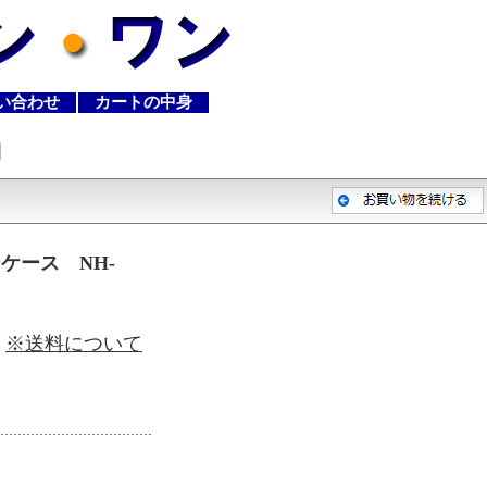
い合わせ
カートの中身
細
ケース NH-
)
※送料について