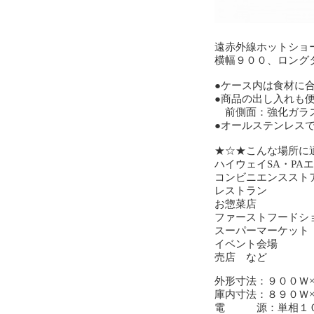
遠赤外線ホットショ
横幅９００、ロング
●ケース内は食材に
●商品の出し入れも
前側面：強化ガラ
●オールステンレス
★☆★こんな場所に
ハイウェイSA・PA
コンビニエンススト
レストラン
お惣菜店
ファーストフードシ
スーパーマーケット
イベント会場
売店 など
外形寸法：９００Ｗ
庫内寸法：８９０Ｗ
電 源：単相１０