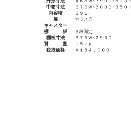
外形寸法
４６５Ｗ×３９０Ｄ×５３３
中箱寸法
３７６Ｗ×３００Ｄ×３５０
内容積
３９Ｌ
扉
ガラス扉
キャスター
―
棚 板
３段固定
棚板寸法
３７５Ｗ×２９５Ｄ
質 量
１５ｋｇ
税抜価格
￥１８４，０００