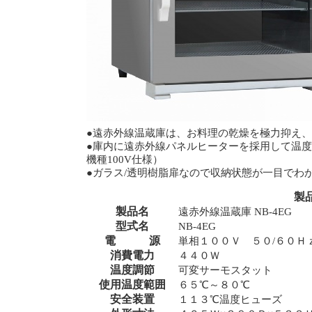
●遠赤外線温蔵庫は、お料理の乾燥を極力抑え
●庫内に遠赤外線パネルヒーターを採用して温度
機種100V仕様）
●ガラス/透明樹脂扉なので収納状態が一目でわ
製
製品名
遠赤外線温蔵庫 NB-4EG
型式名
NB-4EG
電 源
単相１００Ｖ ５０/６０Ｈ
消費電力
４４０Ｗ
温度調節
可変サーモスタット
使用温度範囲
６５℃～８０℃
安全装置
１１３℃温度ヒューズ