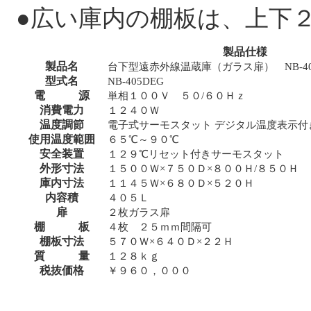
●広い庫内の棚板は、上下
製品仕様
製品名
台下型遠赤外線温蔵庫（ガラス扉） NB-40
型式名
NB-405DEG
電 源
単相１００Ｖ ５０/６０Ｈｚ
消費電力
１２４０Ｗ
温度調節
電子式サーモスタット デジタル温度表示付
使用温度範囲
６５℃～９０℃
安全装置
１２９℃リセット付きサーモスタット
外形寸法
１５００Ｗ×７５０Ｄ×８００Ｈ/８５０Ｈ
庫内寸法
１１４５Ｗ×６８０Ｄ×５２０Ｈ
内容積
４０５Ｌ
扉
２枚ガラス扉
棚 板
４枚 ２５ｍｍ間隔可
棚板寸法
５７０Ｗ×６４０Ｄ×２２Ｈ
質 量
１２８ｋｇ
税抜価格
￥９６０，０００