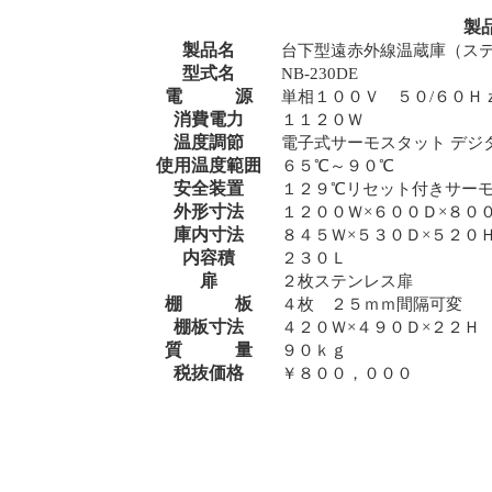
製
製品名
台下型遠赤外線温蔵庫（ステン
型式名
NB-230DE
電 源
単相１００Ｖ ５０/６０Ｈ
消費電力
１１２０Ｗ
温度調節
電子式サーモスタット デジ
使用温度範囲
６５℃～９０℃
安全装置
１２９℃リセット付きサー
外形寸法
１２００Ｗ×６００Ｄ×８０
庫内寸法
８４５Ｗ×５３０Ｄ×５２０
内容積
２３０Ｌ
扉
２枚ステンレス扉
棚 板
４枚 ２５ｍｍ間隔可変
棚板寸法
４２０Ｗ×４９０Ｄ×２２Ｈ
質 量
９０ｋｇ
税抜価格
￥８００，０００