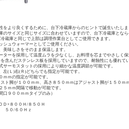
業性をより良くするために、台下冷蔵庫からのヒントで誕生いたしま
蔵庫のサイズと同じサイズに合わせていますので、台下冷蔵庫となら
下冷蔵庫と同じで上部は調理作業台としてご使用できます。
ッシュウォーマーとしてご使用ください。
、美味しさをそのまま保温します。
ヒーターを採用して温度ムラを少なくし、お料理を芯までやさしく保
分を含んだステンレス板を採用していますので、耐蝕性にも優れて
子式サーモスタットの採用により細かな温度調節が可能です。
左(Ｌ)右(Ｒ)どちらでも指定が可能です。
０ｍｍの指定が可能です。
ャスト脚が１００ｍｍ、高さ８５０ｍｍはアジャスト脚が１５０ｍ
２５ｍｍ間隔で移動が可能です。
間口９００ｍｍタイプのみ）
０Ｄ×８００Ｈ/８５０Ｈ
５０/６０Ｈｚ