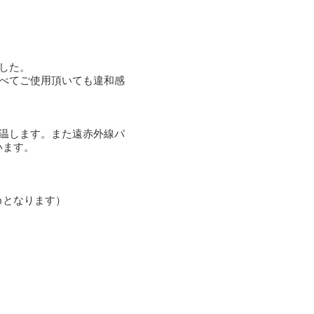
した。
べてご使用頂いても違和感
温します。また遠赤外線パ
います。
ｍとなります）