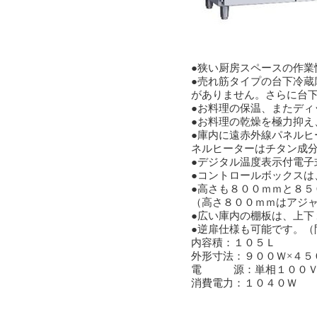
●狭い厨房スペースの作
●売れ筋タイプの台下冷
がありません。さらに台
●お料理の保温、またディ
●お料理の乾燥を極力抑え
●庫内に遠赤外線パネル
ネルヒーターはチタン成
●デジタル温度表示付電
●コントロールボックスは、
●高さも８００ｍｍと８５
（高さ８００ｍｍはアジ
●広い庫内の棚板は、上下
●逆扉仕様も可能です。（
内容積：１０５Ｌ
外形寸法：９００Ｗ×４５
電 源：単相１００Ｖ 
消費電力：１０４０Ｗ