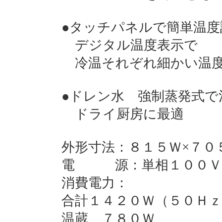
●タッチパネルで簡単温度
デジタル温度表示で
冷温それぞれ細かい温度
●ドレン水 強制蒸発式で
ドライ厨房に最適
外形寸法：８１５Ｗ×７０
電 源：単相１００Ｖ 
消費電力：
合計１４２０Ｗ（５０Ｈｚ
温蔵 ７８０Ｗ