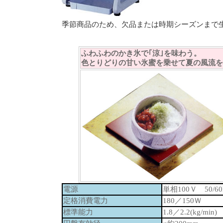
季節商品のため、欠品または時期シーズンまで
ふわふわのかき氷で｢涼｣を味わう。
色とりどりの甘い氷蜜を乗せて夏の風流を
電源
単相100Ｖ 50/60
定格消費電力
180／150Ｗ
標準能力
1.8／2.2(kg/min)