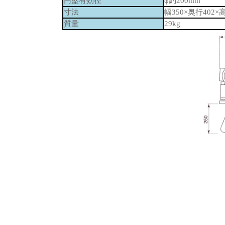
円盤有効径
φ約200mm
寸法
幅350×奥行402×
質量
29kg