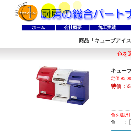
ホーム
会社概要
施工実績
商品「
キューブアイス
色を
キューブ
定価 95,0
特価：\5
色を選択
色
：