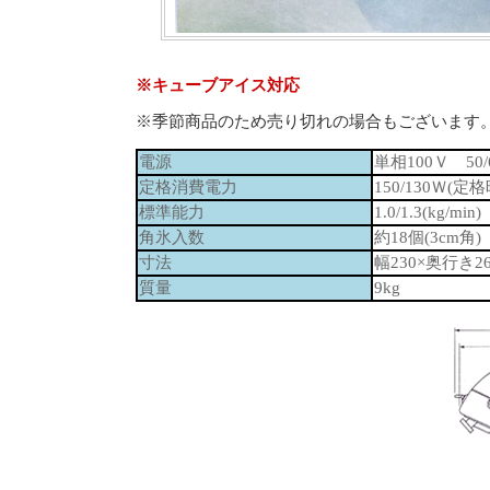
※キューブアイス対応
※季節商品のため売り切れの場合もございます
電源
単相100Ｖ 50/
定格消費電力
150/130Ｗ(定
標準能力
1.0/1.3(kg/min)
角氷入数
約18個(3cm角)
寸法
幅230×奥行き2
質量
9kg