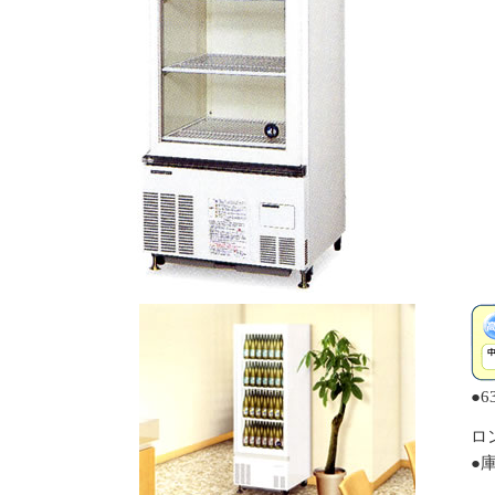
●
ロ
●