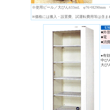
※使用ビール／大びん633mL φ76×H290mm 中び
※価格には搬入・設置費、試運転費用等は含ま
USB
■外
■電
■消
●有
中びん
大びん