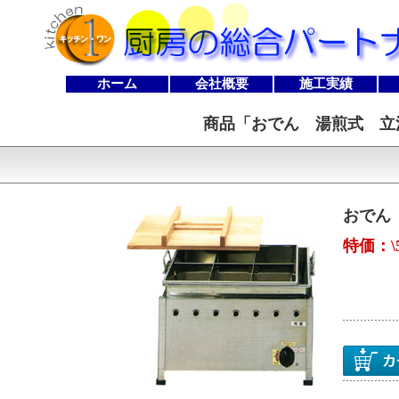
ホーム
会社概要
施工実績
商品「
おでん 湯煎式 立消
おでん 
特価：\5