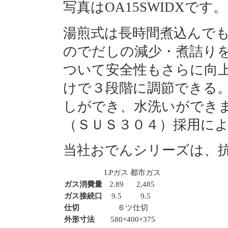
写真はOA15SWIDXです。
湯煎式は長時間煮込んで
のでだしの減少・煮詰り
ついて安全性もさらに向
けで３段階に調節できる
しができ、水洗いができ
（ＳＵＳ３０４）採用に
当社おでんシリーズは、
LPガス
都市ガス
ガス消費量
2.89
2,485
ガス接続口
9.5
9.5
仕切
６ツ仕切
外形寸法
580×400×375