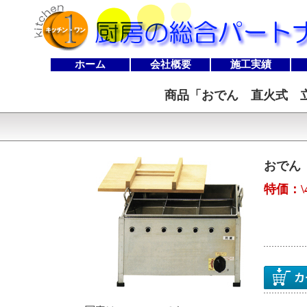
ホーム
会社概要
施工実績
商品「
おでん 直火式 立
おでん 
特価：\4