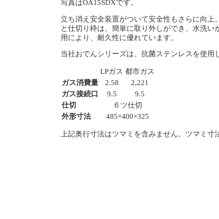
写真はOA15SDXです。
立ち消え安全装置がついて安全性もさらに向上
と仕切り枠は、簡単に取り外しができ、水洗い
用により、耐久性に優れています。
当社おでんシリーズは、抗菌ステンレスを使用
LPガス
都市ガス
ガス消費量
2.58
2,221
ガス接続口
9.5
9.5
仕切
６ツ仕切
外形寸法
485×400×325
上記奥行寸法はツマミを含みません。ツマミ寸法