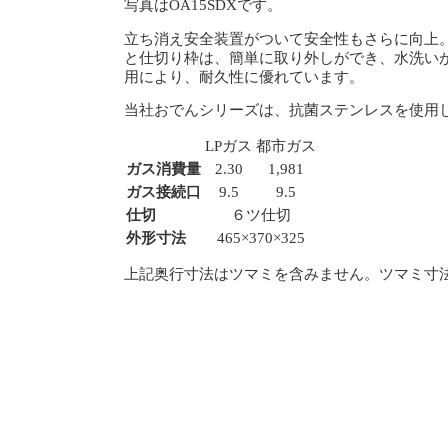
写真はOA15SDXです。
立ち消え安全装置がついて安全性もさらに向上
と仕切り枠は、簡単に取り外しができ、水洗い
用により、耐久性に優れています。
当社おでんシリーズは、抗菌ステンレスを使用
LPガス
都市ガス
ガス消費量
2.30
1,981
ガス接続口
9.5
9.5
仕切
６ツ仕切
外形寸法
465×370×325
上記奥行寸法はツマミを含みません。ツマミ寸法