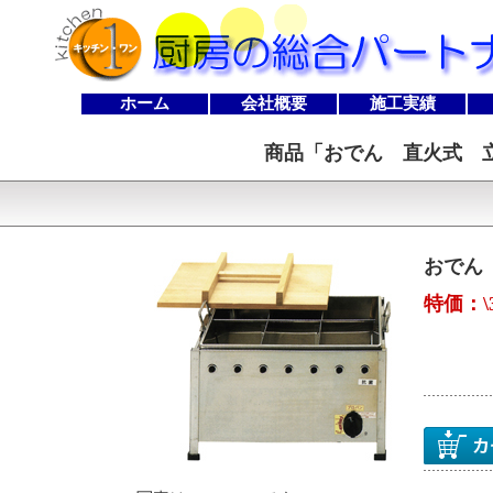
ホーム
会社概要
施工実績
商品「
おでん 直火式 立
おでん 
特価：\3