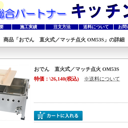
要
施工実績
注文方法
送料について
お問
商品「
おでん 直火式／マッチ点火 OM53S
」の詳細
おでん 直火式／マッチ点火 OM53S
特価：\26,140(税込)
※送料について