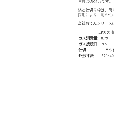
写真はOM45Sです。
鍋と仕切り枠は、簡
採用により、耐久性
当社おでんシリーズ
LPガス
ガス消費量
8.79
ガス接続口
9.5
仕切
８ツ
外形寸法
570×40