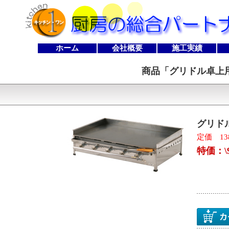
ホーム
会社概要
施工実績
商品「
グリドル卓上用
グリドル
定価 138
特価：\9