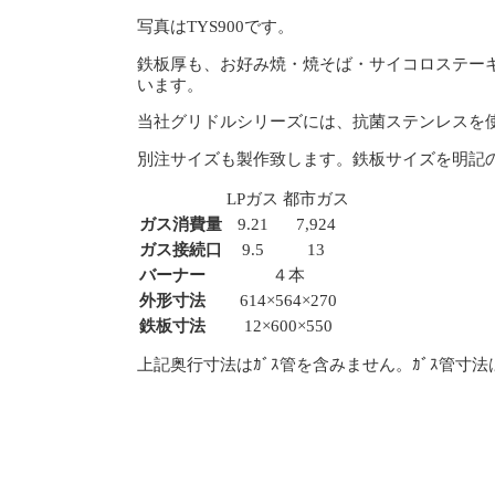
写真はTYS900です。
鉄板厚も、お好み焼・焼そば・サイコロステー
います。
当社グリドルシリーズには、抗菌ステンレスを
別注サイズも製作致します。鉄板サイズを明記
LPガス
都市ガス
ガス消費量
9.21
7,924
ガス接続口
9.5
13
バーナー
４本
外形寸法
614×564×270
鉄板寸法
12×600×550
上記奥行寸法はｶﾞｽ管を含みません。ｶﾞｽ管寸法