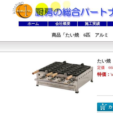
ホーム
会社概要
施工実績
商品「
たい焼 6匹 アルミ 子
たい焼 
定価 668
特価：\4