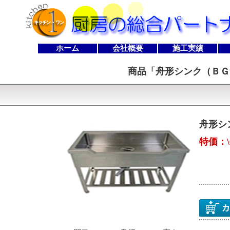
ホーム
会社概要
施工実績
商品「
舟形シンク（ＢＧ無し
舟形シン
特価：\