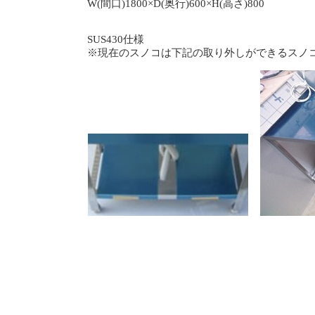
W(間口)1800×D(奥行)600×H(高さ)800
SUS430仕様
※現在のスノコは下記の取り外しができるスノ