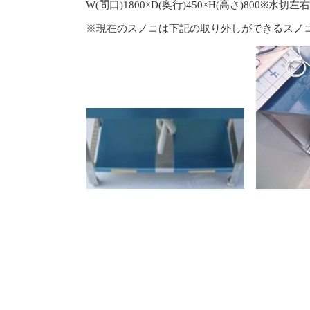
W(間口)1800×D(奥行)450×H(高さ)800※水切左
※現在のスノコは下記の取り外しができるスノ