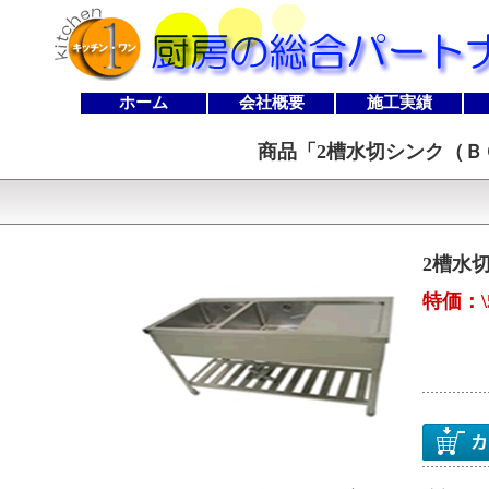
ホーム
会社概要
施工実績
商品「
2槽水切シンク（ＢＧなし
2槽水切
特価：\