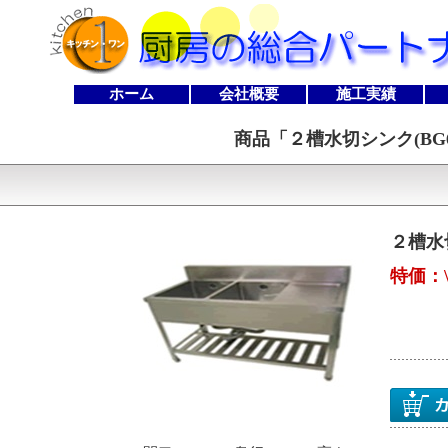
ホーム
会社概要
施工実績
商品「
２槽水切シンク(BG60/1
２槽水切シ
特価：\