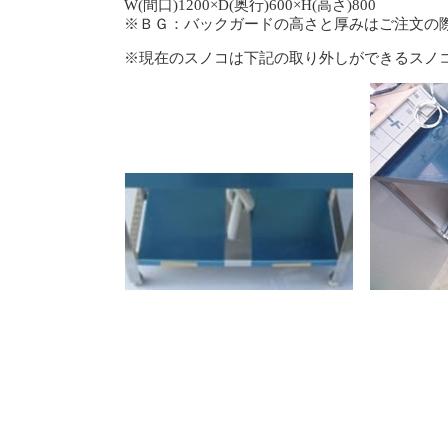
W(間口)1200×D(奥行)600×H(高さ)800
※ＢＧ：バックガードの高さと厚みはご注文の
※現在のスノコは下記の取り外しができるスノ