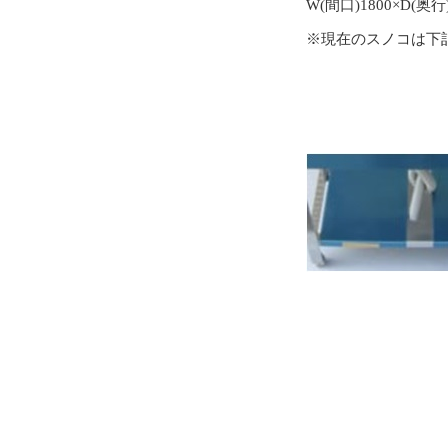
W(間口)1800×D(奥行)
※現在のスノコは下