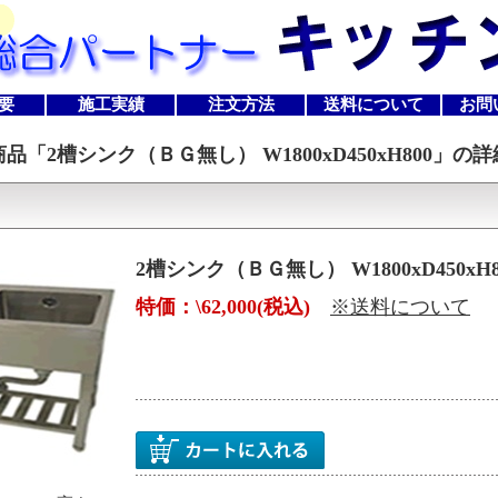
要
施工実績
注文方法
送料について
お問
商品「
2槽シンク（ＢＧ無し） W1800xD450xH800
」の詳
2槽シンク（ＢＧ無し） W1800xD450xH8
特価：\62,000(税込)
※送料について