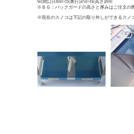
W(間口)1800×D(奥行)450×H(高さ)800
※ＢＧ：バックガードの高さと厚みはご注文の
※現在のスノコは下記の取り外しができるスノ