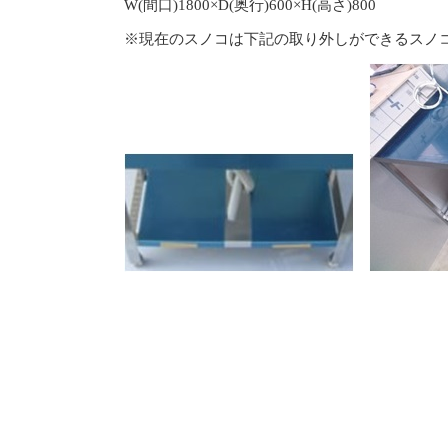
W(間口)1800×D(奥行)600×H(高さ)800
※現在のスノコは下記の取り外しができるスノ