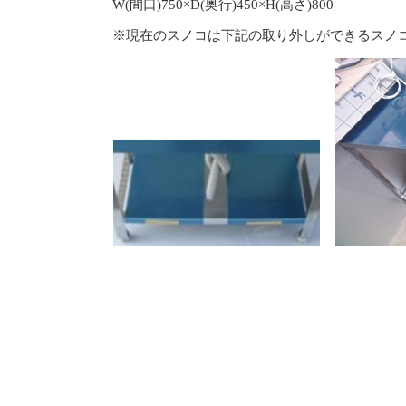
W(間口)750×D(奥行)450×H(高さ)800
※現在のスノコは下記の取り外しができるスノ