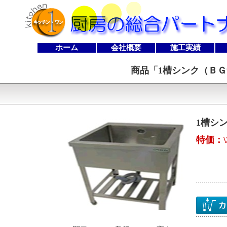
ホーム
会社概要
施工実績
商品「
1槽シンク（ＢＧ無し
1槽シン
特価：\