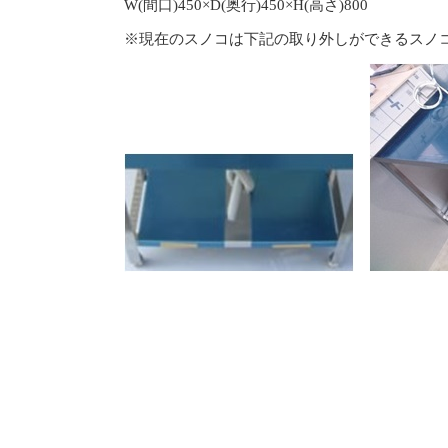
W(間口)450×D(奥行)450×H(高さ)800
※現在のスノコは下記の取り外しができるスノ