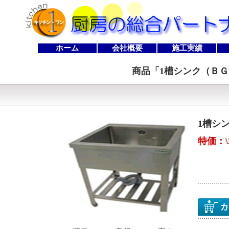
ホーム
会社概要
施工実績
商品「
1槽シンク（ＢＧ無し
1槽シン
特価：\