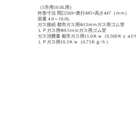
（5升用10.0L用）
外形寸法 間口569×奥行485×高さ447（ｍｍ）
容量 4.0～10.0L
ガス接続 都市ガス用Φ13ｍｍガス用ゴム管
ＬＰガス用Φ9.5ｍｍガス用ゴム管
ガス消費量 都市ガス用11.0Ｋｗ（9,500Ｋｃａl/
ＬＰガス用10.3Ｋｗ（0.73Ｋｇ/ｈ）