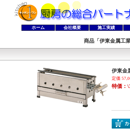
ホーム
会社概要
施工実績
商品「
伊東金属工業
伊東金
定価 57,
特価：\3