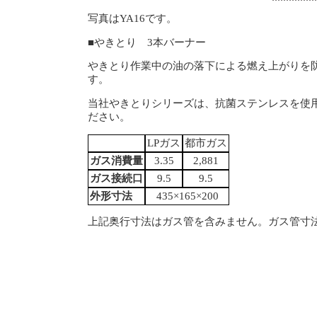
写真はYA16です。
■やきとり 3本バーナー
やきとり作業中の油の落下による燃え上がりを
す。
当社やきとりシリーズは、抗菌ステンレスを使
ださい。
LPガス
都市ガス
ガス消費量
3.35
2,881
ガス接続口
9.5
9.5
外形寸法
435×165×200
上記奥行寸法はガス管を含みません。ガス管寸法