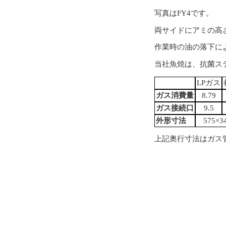
写真はFY4です。
両サイドにアミの高
作業時の油の落下に
当社魚焼は、抗菌ス
LPガス
ガス消費量
8.79
ガス接続口
9.5
外形寸法
575×3
上記奥行寸法はガス