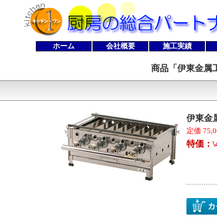
ホーム
会社概要
施工実績
商品「
伊東金属工
伊東金
定価 75,
特価：\4