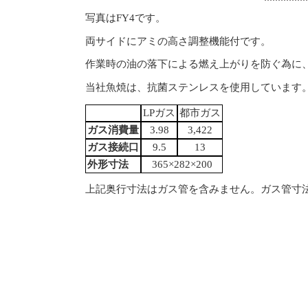
写真はFY4です。
両サイドにアミの高さ調整機能付です。
作業時の油の落下による燃え上がりを防ぐ為に
当社魚焼は、抗菌ステンレスを使用しています
LPガス
都市ガス
ガス消費量
3.98
3,422
ガス接続口
9.5
13
外形寸法
365×282×200
上記奥行寸法はガス管を含みません。ガス管寸法