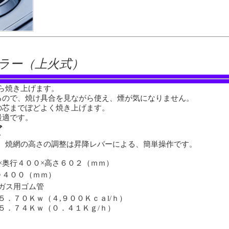
ラー（上火式）
ら焼き上げます。
るので、焼け具合を見ながら使え、煙が気になりません。
の芯までぼどよく焼き上げます。
最適です。
ズ
。焼網の高さの調整は昇降レバーによる、簡単操作です。
×奥行４００×高さ６０２（ｍｍ）
Ｄ４００（ｍｍ）
ｍガス用ゴム管
５．７０Ｋｗ（４,９００Ｋｃａl/ｈ）
５．７４Ｋｗ（０．４１Ｋｇ/ｈ）