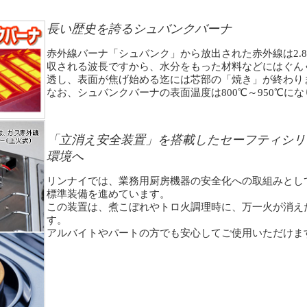
長い歴史を誇るシュバンクバーナ
赤外線バーナ「シュバンク」から放出された赤外線は2.
収される波長ですから、水分をもった材料などにはぐん
透し、表面が焦げ始める迄には芯部の「焼き」が終わり
なお、シュバンクバーナの表面温度は800℃～950℃に
「立消え安全装置」を搭載したセーフティシリ
環境へ
リンナイでは、業務用厨房機器の安全化への取組みとし
標準装備を進めています。
この装置は、煮こぼれやトロ火調理時に、万一火が消え
す。
アルバイトやパートの方でも安心してご使用いただけま