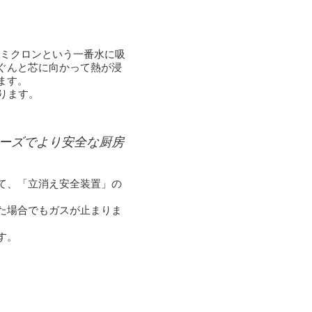
8ミクロンという一番水に吸
ぐんと芯に向かって熱が浸
ます。
なります。
ーズでより安全な厨房
て、「立消え安全装置」の
た場合でもガスが止まりま
す。