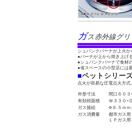
ガ
ス赤外線グリ
シュバンクバーナが上火か
●バーナが上から焼き上げ
●シュバンクバーナで食材
●省スペースの小型店には
■
ペットシリー
点火が容易な圧電点火方式
外形寸法
間口６０３
有効焼面積
Ｗ３３０×
ガス接続
Φ９.５ｍ
ガス消費量
都市ガス用
ＬＰガス用