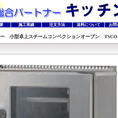
要
施工実績
注文方法
送料について
お問
ー 小型卓上スチームコンベクションオーブン TSCO-