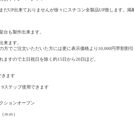
まだUP出来ておりませんが徐々にスチコン全製品UP致します。掲
架台も製作出来ます。
出来ます。
の方でご注文いただいた方には更に表示価格より10,000円早割割
れますので土日祝日を除く約15日から20日ほど。
できます
、9ステップ使用できます
クションオーブン
90（ｍｍ）