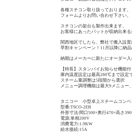
各種スチコン取り扱っております。
フォームよりお問い合わせ下さい。
スチコンの架台も製作出来ます。
お客様にあったバットが収納出来る
関西地区でしたら、弊社で搬入設置
早割キャンペーン！11月以降に納品
納期はメーカーに新たにオーダー入
【特長】スタンバイお知らせ機能付
庫内温度設定は最高280℃まで設定
スチーム量調整は5段階から選択
メニュー調理機能は最大9メニュー
タニコー 小型卓上スチームコンベ
型番:TSCO-2EB
外形寸法:間口500×奥行470×高さ3
電源:単相200V
消費電力:1.9KW
給水接続:15A