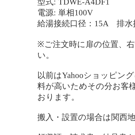
型式: TDWE-A4DF1
電源: 単相100V
給湯接続口径：15A 排水
※ご注文時に扉の位置、右付 
い。
以前はYahooショッピ
料が高いためその分お客
おります。
搬入・設置の場合は関西