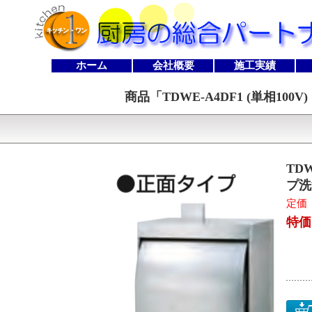
ホーム
会社概要
施工実績
商品「
TDWE-A4DF1 (単相1
TD
プ洗
定価 
特価：