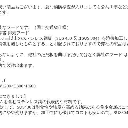
安い製品もございます。急な消防検査が入りましても公共工事など
です。
能なフードです。（国土交通省仕様）
様書 排気フード
0 ㎜以上のステンレス鋼板（SUS 430 又はSUS 304）を溶接加
補強を施したものとする。と明記されておりますので弊社の製品は
らないように、他社のただ板を曲げるだけではなく弊社のフード 
す。
法で製作出来ます。
上げ
00×D800×H600
につきまして】
のクロムを含むステンレス鋼の代表的な材料です。
4に対して、SUS430は耐食性や強度を高める効果のある希少金属の
的にやや劣りますが、加工性にも優れてコストも安いので、SUS30
。