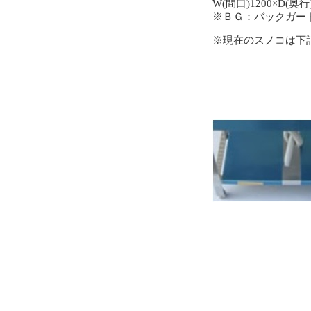
W(間口)1200×D(奥行)
※ＢＧ：バックガー
※現在のスノコは下