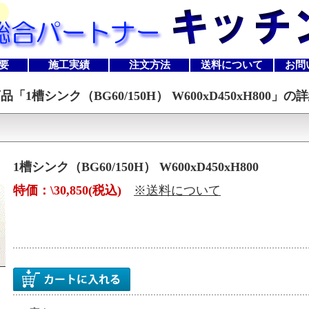
要
施工実績
注文方法
送料について
お問
商品「
1槽シンク（BG60/150H） W600xD450xH800
」の詳
1槽シンク（BG60/150H） W600xD450xH800
特価：\30,850(税込)
※送料について