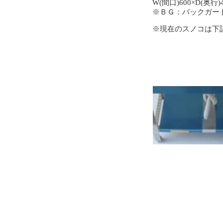
W(間口)600×D(奥行)4
※ＢＧ：バックガー
※現在のスノコは下